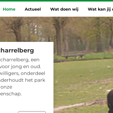
Home
Actueel
Wat doen wij
Wat kan jij
harrelberg
charrelberg, een
voor jong en oud.
illigers, onderdeel
nderhoudt het park
 onze
enschap.