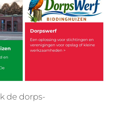
Dorpswerf
Een oplossing voor stichtingen en
verenigingen voor opslag of kleine
izen
werkzaamheden >
d en
 De
k de dorps-