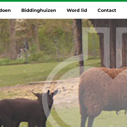
 doen
Biddinghuizen
Word lid
Contact